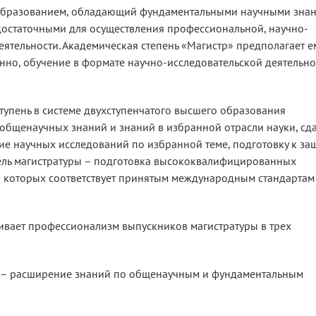
 образованием, обладающий фундаментальными научными знан
достаточными для осуществления профессиональной, научно-
еятельности. Академическая степень «Магистр» предполагает 
енно, обучение в формате научно-исследовательской деятельно
упень в системе двухступенчатого высшего образования
общенаучных знаний и знаний в избранной отрасли науки, сд
ие научных исследований по избранной теме, подготовку к за
цель магистратуры – подготовка высококвалифицированных
л которых соответствует принятым международным стандартам
ивает профессионализм выпускников магистратуры в трех
ель – расширение знаний по общенаучным и фундаментальным