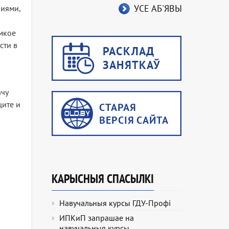
УСЕ АБ'ЯВЫ
иями,
емкое
сти в
ачу
щите и
КАРЫСНЫЯ СПАСЫЛКІ
Навучальныя курсы ГДУ-Профі
ИПКиП запрашае на
навучальныя курсы