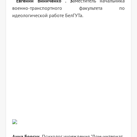
Евгений
Виниченко . З
аместитель начальника
военно-транспортного факультета по
идеологической работе БелГУТа.
Анна Борсук.
Психолог учреждения "Дом-интернат