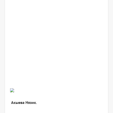
Акыева Нязик
.