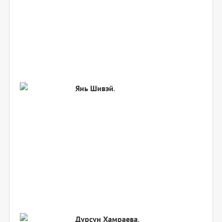
Янь Шивэй
.
Дурсун Хамраева
.