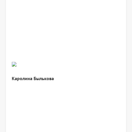
Каролина Былькова