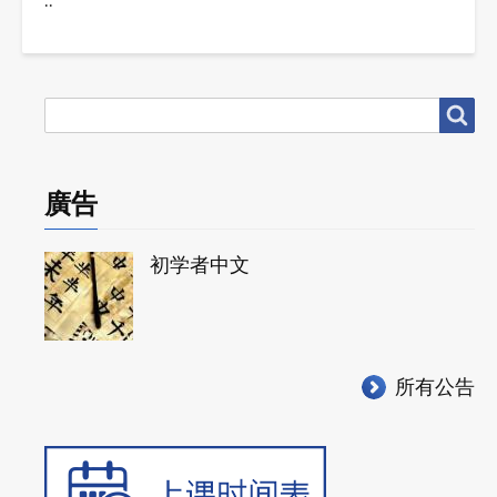
..
搜
搜尋
尋
廣告
初学者中文
所有公告