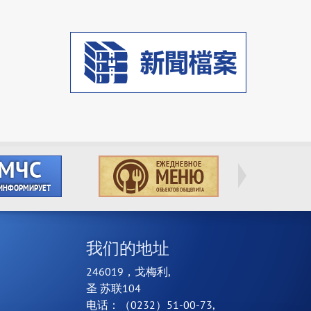
我们的地址
246019，戈梅利,
圣 苏联104
电话：（0232）51-00-73,