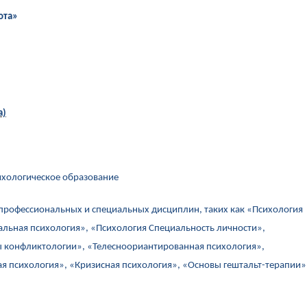
ота»
а)
ихологическое образование
рофессиональных и специальных дисциплин, таких как «Психология
альная психология», «Психология Специальность личности»,
ы конфликтологии», «Телесноориантированная психология»,
я психология», «Кризисная психология», «Основы гештальт-терапии»