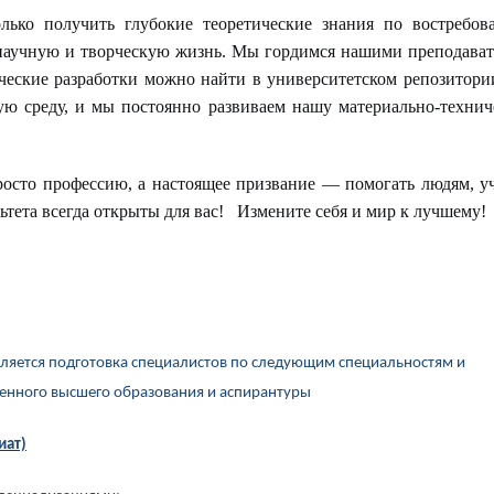
лько получить глубокие теоретические знания по востребо
 научную и творческую жизнь. Мы гордимся нашими преподава
еские разработки можно найти в университетском репозитори
ую среду, и мы постоянно развиваем нашу материально-техни
росто профессию, а настоящее призвание — помогать людям, у
ьтета всегда открыты для вас! Измените себя и мир к лучшему!
вляется подготовка специалистов по следующим специальностям и
ленного высшего образования и аспирантуры
иат)