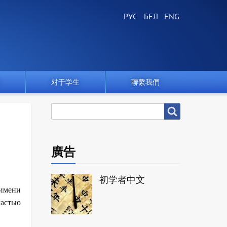
对于学生
聯繫我們
搜
搜尋
尋
廣告
初学者中文
 имени
частью