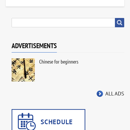
SEARCH
Search
ADVERTISEMENTS
Chinese for beginners
ALL ADS