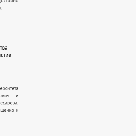
достойно
.
тва
астие
рситета
нович и
есарева,
ищенко и