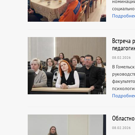
номинации
социально
Подробне
Встреча 
педагоги
08.02.2026
В Гомельс
руководст
факультет
психологи
Подробне
Областно
08.02.2026