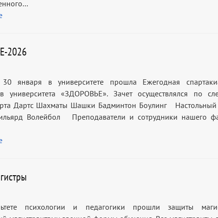
енного…
е
Е-2026
30 января в университете прошла Ежегодная спартаки
ов университета «ЗДОРОВЬЕ». Зачет осуществлялся по с
орта Дартс Шахматы Шашки Бадминтон Боулинг Настольны
бильярд Волейбол Преподаватели и сотрудники нашего фа
е
гистры
ьтете психологии и педагогики прошли защиты магис