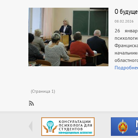
О будуще
08.02.2026
26 январ
психологи
Франциск
начальник
областног
Подробне
Нумерация
(Страница 1)
страниц
SubscribeПодписаться
на
Профориентация