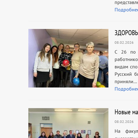
представл
Подробне
ЗДОРОВЬ
08.02.2026
С 26 по 
работник
видам сп
Русский 
приняли…
Подробне
Новые ма
08.02.2026
На факул