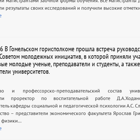
ий магистрантами заочной формы обучения. Все магистранты 
ли результаты своих исследований и получили высокие отметки
е
26 В Гомельском горисполкоме прошла встреча руководс
 Советом молодежных инициатив, в которой приняли уч
вые молодые ученые, преподаватели и студенты, а также
тели университетов.
тво и профессорско-преподавательский состав униве
или проректор по воспитательной работе Д.А.Хода
тель кафедры социальной и педагогической психологии А.С. Сл
ество – представители экономического факультета Ярослав Гр
а физики…
е