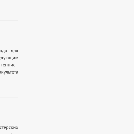
ада для
ледующим
й теннис
культета
терских