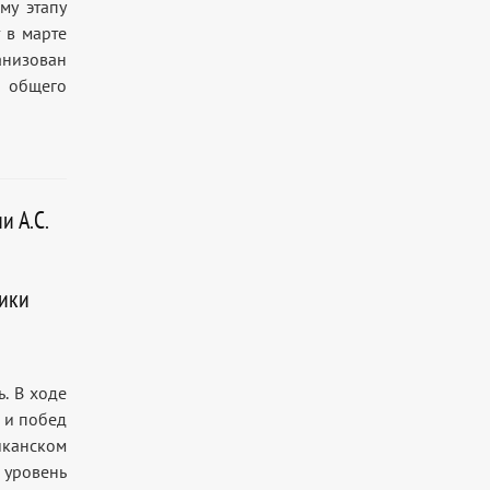
му этапу
 в марте
низован
й общего
и А.С.
ики
. В ходе
 и побед
канском
уровень