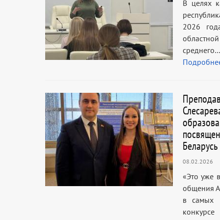
В целях к
республик
2026 год
областной
среднего
Подробне
Преподав
Слесарев
образова
посвящен
Беларусь
08.02.2026
«Это уже 
общения А
в самых 
конкурс