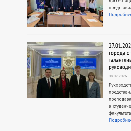
диссертац
представи
Подробне
27.01.20
города с
талантли
руководи
08.02.2026
Руководс
представ
преподава
а студенч
факультет
Подробне