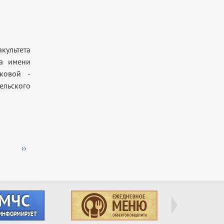
ультета
та имени
ковой -
ельского
Следующая
››
страница