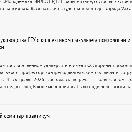
 «Молодежь за МИЛОСЕРДИЕ ради жизни», состоялась встреча
го пансионата Васильевский: студенты-волонтеры отряда "Акса
е
руководства ГГУ с коллективом факультета психологии и
ки
ком государственном университете имени Ф. Скорины проходят
ва вуза с профессорско-преподавательским составом и сотр
ов. 4 февраля 2026 состоялась встреча с коллективом фа
и и педагогики, В ходе мероприятия были подведены итоги н
е
й семинар-практикум