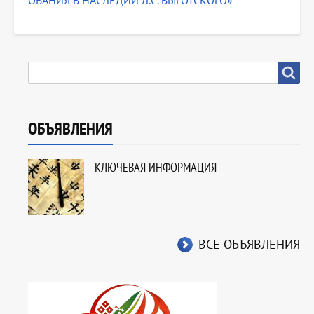
ОВАНИЯ В НАСЛЕДИИ Л.С. ВЫГОТСКОГО»
SEARCH
Search
ОБЪЯВЛЕНИЯ
КЛЮЧЕВАЯ ИНФОРМАЦИЯ
ВСЕ ОБЪЯВЛЕНИЯ