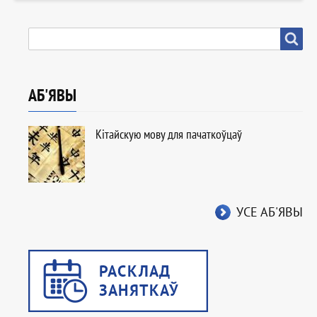
ПОШУК
Пошук
АБ'ЯВЫ
Кітайскую мову для пачаткоўцаў
УСЕ АБ'ЯВЫ