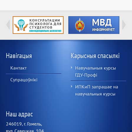
Навігацыя
Карысныя спасылкі
Кантакт
Навучальныя курсы
ГДУ-Профі
Супрацоўнікі
ИПКиП запрашае на
навучальныя курсы
Наш адрас
246019, г. Гомель,
вул. Савецкая, 104,