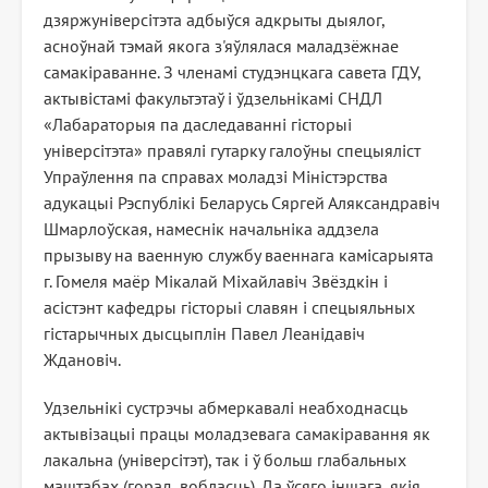
дзяржуніверсітэта адбыўся адкрыты дыялог,
асноўнай тэмай якога з'яўлялася маладзёжнае
самакіраванне. З членамі студэнцкага савета ГДУ,
актывістамі факультэтаў і ўдзельнікамі СНДЛ
«Лабараторыя па даследаванні гісторыі
універсітэта» правялі гутарку галоўны спецыяліст
Упраўлення па справах моладзі Міністэрства
адукацыі Рэспублікі Беларусь Сяргей Аляксандравіч
Шмарлоўская, намеснік начальніка аддзела
прызыву на ваенную службу ваеннага камісарыята
г. Гомеля маёр Мікалай Міхайлавіч Звёздкін і
асістэнт кафедры гісторыі славян і спецыяльных
гістарычных дысцыплін Павел Леанідавіч
Ждановіч.
Удзельнікі сустрэчы абмеркавалі неабходнасць
актывізацыі працы моладзевага самакіравання як
лакальна (універсітэт), так і ў больш глабальных
маштабах (горад, вобласць). Да ўсяго іншага, якія