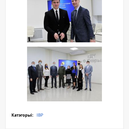
Катэгорыі
IВР