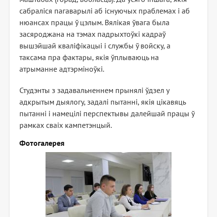
сабраліся пагаварылі аб існуючых праблемах і аб
нюансах працы ў цэлым. Вялікая ўвага была
засяроджана на тэмах падрыхтоўкі кадраў
вышэйшай кваліфікацыі і службы ў войску, а
таксама пра фактары, якія ўплываюць на
атрыманне адтэрміноўкі.
Студэнты з задавальненнем прынялі ўдзел у
адкрытым дыялогу, задалі пытанні, якія цікавяць
пытанні і намецілі перспектывы далейшай працы ў
рамках сваіх кампетэнцый.
Фотогалерея