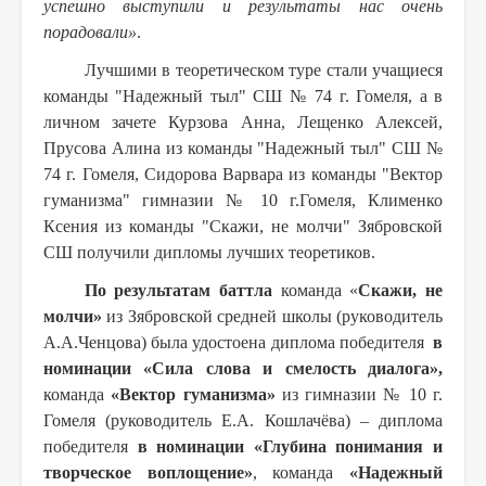
успешно выступили и результаты нас очень
порадовали»
.
Лучшими в теоретическом туре стали учащиеся
команды "Надежный тыл" СШ № 74 г. Гомеля, а в
личном зачете Курзова Анна, Лещенко Алексей,
Прусова Алина из команды "Надежный тыл" СШ №
74 г. Гомеля, Сидорова Варвара из команды "Вектор
гуманизма" гимназии № 10 г.Гомеля, Клименко
Ксения из команды "Скажи, не молчи" Зябровской
СШ получили дипломы лучших теоретиков.
По результатам баттла
команда «
Скажи, не
молчи»
из Зябровской средней школы (руководитель
А.А.Ченцова) была удостоена диплома победителя
в
номинации «Сила слова и смелость диалога»,
команда
«Вектор гуманизма»
из гимназии № 10 г.
Гомеля (руководитель Е.А. Кошлачёва) – диплома
победителя
в номинации «Глубина понимания и
творческое воплощение»
, команда
«Надежный