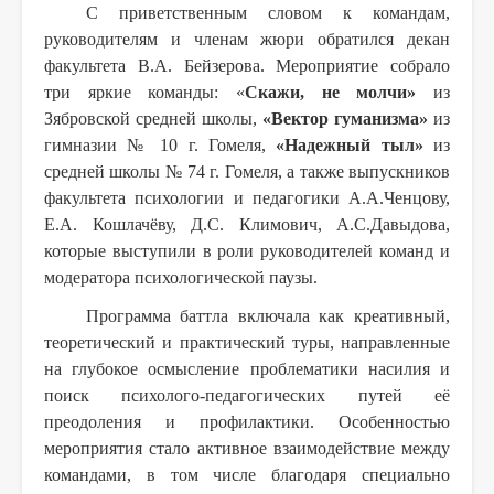
С приветственным словом к командам,
руководителям и членам жюри обратился декан
факультета В.А. Бейзерова. Мероприятие собрало
три яркие команды: «
Скажи, не молчи»
из
Зябровской средней школы,
«Вектор гуманизма»
из
гимназии № 10 г. Гомеля,
«Надежный тыл»
из
средней школы № 74 г. Гомеля, а также выпускников
факультета психологии и педагогики А.А.Ченцову,
Е.А. Кошлачёву, Д.С. Климович, А.С.Давыдова,
которые выступили в роли руководителей команд и
модератора психологической паузы.
Программа баттла включала как креативный,
теоретический и практический туры, направленные
на глубокое осмысление проблематики насилия и
поиск психолого-педагогических путей её
преодоления и профилактики. Особенностью
мероприятия стало активное взаимодействие между
командами, в том числе благодаря специально