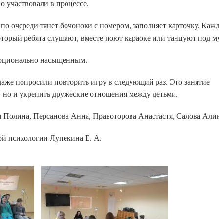
о участвовали в процессе.
 по очереди тянет бочоноки с номером, заполняет карточку. Ка
оторый ребята слушают, вместе поют караоке или танцуют под м
моционально насыщенным.
даже попросили повторить игру в следующий раз. Это занятие
, но и укрепить дружеские отношения между детьми.
 Полина, Персанова Анна, Правоторова Анастастя, Салова Алин
рой психологии Лупекина Е. А.