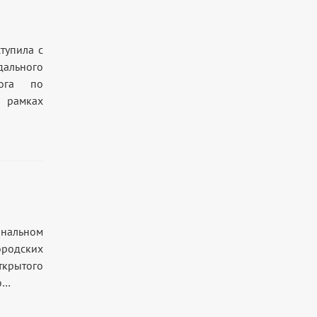
тупила с
дального
лога по
 рамках
ональном
ородских
ткрытого
ю…