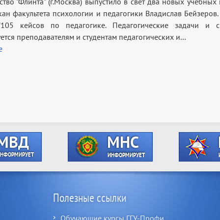
тво "Флинта" (г.Москва) выпустило в свет два новых учебных 
екан факультета психологии и педагогики Владислав Бейзеров.
"105 кейсов по педагогике. Педагогические задачи и с
ется преподавателям и студентам педагогических и…
е
Полезные ссылки
Обучающие курсы ГГУ-Профи