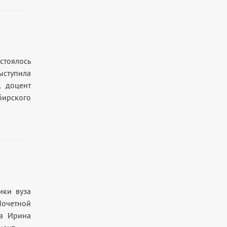
стоялось
ыступила
, доцент
ирского
ики вуза
Почетной
на Ирина