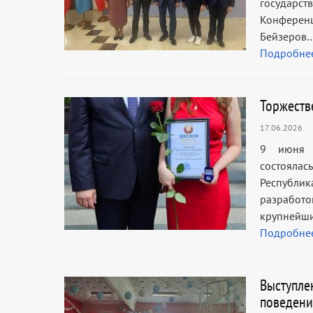
государс
Конференц
Бейзеров
Подробне
Торжеств
17.06.2026
9 июня в
состояла
Республи
разработок
крупнейш
Подробне
Выступле
поведени