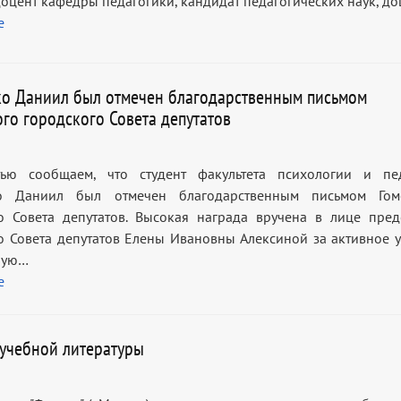
доцент кафедры педагогики, кандидат педагогических наук, до
е
о Даниил был отмечен благодарственным письмом
ого городского Совета депутатов
тью сообщаем, что студент факультета психологии и пе
о Даниил был отмечен благодарственным письмом Гоме
о Совета депутатов. Высокая награда вручена в лице пред
о Совета депутатов Елены Ивановны Алексиной за активное у
ную…
е
учебной литературы