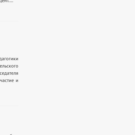
цент.…
дагогики
льского
седателя
частие и