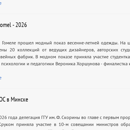
е
Gomel - 2026
 Гомеле прошел модный показ весенне-летней одежды. На 
ены 20 коллекций от ведущих дизайнеров, авторских студ
вейных фабрик. В модном показе приняла участие студентка
а психологии и педагогики Вероника Хоршунова - финалистка 
е
ОС в Минске
026 года делегация ГГУ им. Ф. Скорины во главе с первым про
Круком приняла участие в 10-м совещании министров обр