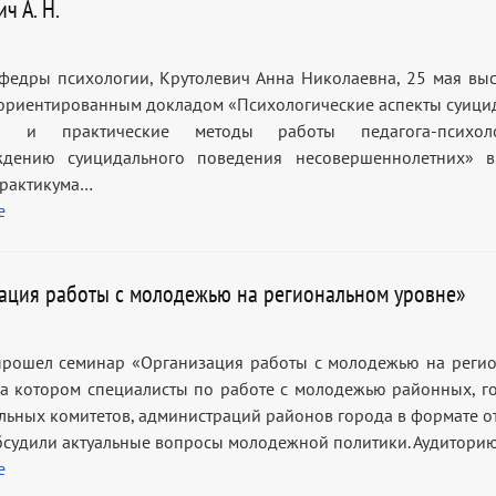
ч А. Н.
федры психологии, Крутолевич Анна Николаевна, 25 мая выс
ориентированным докладом «Психологические аспекты суици
ия и практические методы работы педагога-психо
ждению суицидального поведения несовершеннолетних» в
рактикума…
е
ация работы с молодежью на региональном уровне»
прошел семинар «Организация работы с молодежью на реги
на котором специалисты по работе с молодежью районных, г
льных комитетов, администраций районов города в формате о
бсудили актуальные вопросы молодежной политики. Аудитори
е