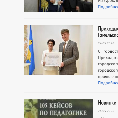
Мазурок, 
Подробне
Приходьк
Гомельск
24.05.2026
С гордос
Приходьк
городског
городског
проявлен
Подробне
Новинки 
24.05.2026