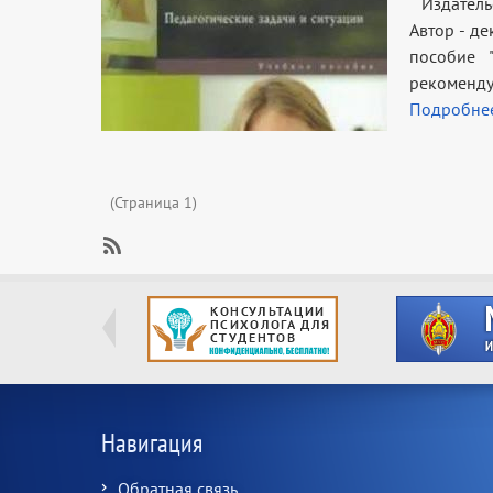
Издательс
Автор - д
пособие 
рекоменду
Подробне
Нумерация
(Страница 1)
страниц
SubscribeПодписаться
на
Персоналии
Навигация
Обратная связь