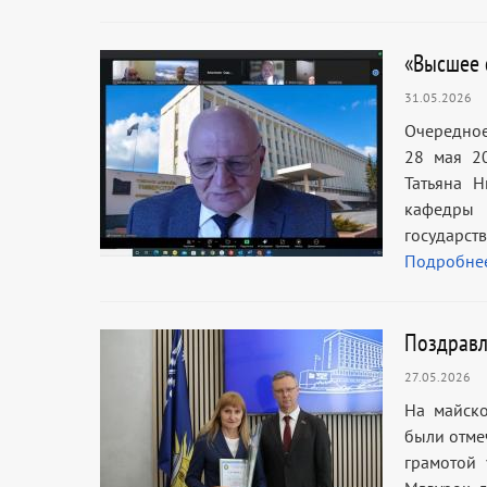
«Высшее 
31.05.2026
Очередное
28 мая 2
Татьяна Н
кафедры
государст
Подробне
Поздравл
27.05.2026
На майско
были отме
грамотой