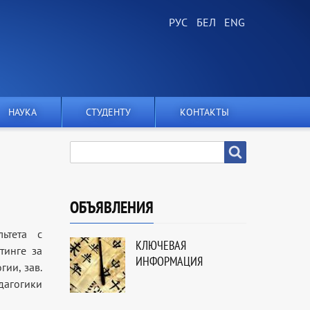
НАУКА
СТУДЕНТУ
КОНТАКТЫ
SEARCH
Search
ОБЪЯВЛЕНИЯ
ьтета с
КЛЮЧЕВАЯ
тинге за
ИНФОРМАЦИЯ
ии, зав.
дагогики