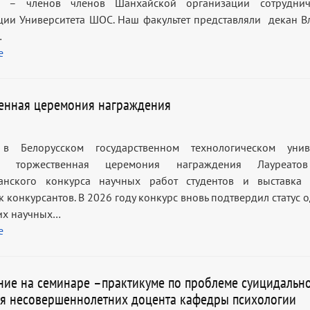
тв – членов членов Шанхайской организации сотруднич
ии Университета ШОС. Наш факультет представляли декан В
…
е
енная церемония награждения
 Белорусском государственном технологическом униве
сь торжественная церемония награждения Лауреато
канского конкурса научных работ студентов и выставка
 конкурсантов. В 2026 году конкурс вновь подтвердил статус 
их научных…
е
ние на семинаре –практикуме по проблеме суицидальн
я несовершеннолетних доцента кафедры психологии