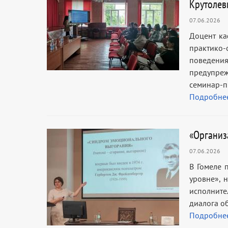
Крутолеви
07.06.2026
Доцент ка
практико-
поведен
предупре
семинар-п
Подробне
«Организ
07.06.2026
В Гомеле 
уровне», 
исполните
диалога о
Подробне