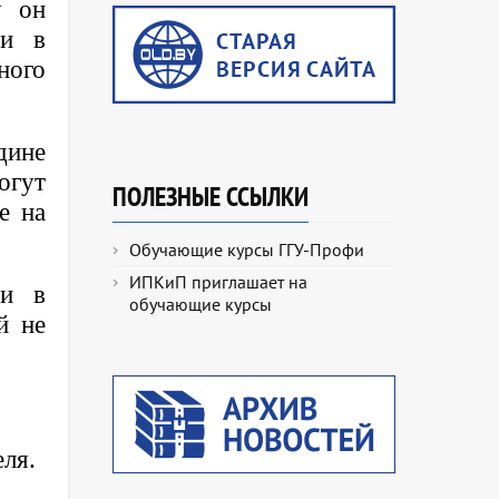
у он
ли в
ного
дине
огут
ПОЛЕЗНЫЕ ССЫЛКИ
е на
Обучающие курсы ГГУ-Профи
ИПКиП приглашает на
ми в
обучающие курсы
й не
ля.