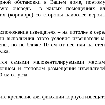
арной обстановки в Вашем доме, поэтом
ервую очередь в жилых помещениях и
их (коридоре) со стороны наиболее вероят
сположение извещателя – на потолке в сере
ти выполнения этого условия извещатели м
тены, но не ближе 10 см от нее или на стен
олка.
тся самыми маловентилируемыми места
лочном и стеновом размещении извещателе
 см от угла.
те крепление для фиксации корпуса извещате