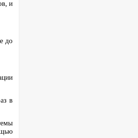
в, и
е до
ации
аз в
темы
ощью