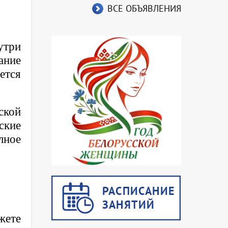
ВСЕ ОБЪЯВЛЕНИЯ
утри
ание
ется
ской
ские
лное
жете