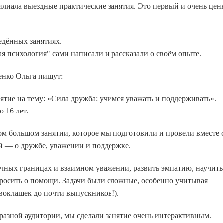
филиала выездные практические занятия. Это первый и очень це
едённых занятиях.
я психология" сами написали и рассказали о своём опыте.
енко Ольга пишут:
нятие на тему: «Сила дружба: учимся уважать и поддерживать».
 16 лет.
м большом занятии, которое мы подготовили и провели вместе 
й — о дружбе, уважении и поддержке.
ичных границах и взаимном уважении, развить эмпатию, научить
просить о помощи. Задачи были сложные, особенно учитывая
рвоклашек до почти выпускников!).
разной аудитории, мы сделали занятие очень интерактивным.