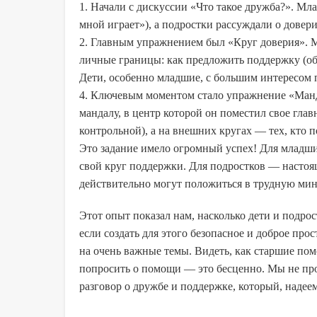
1. Начали с дискуссии «Что такое дружба?». Мл
мной играет»), а подростки рассуждали о довери
2. Главным упражнением был «Круг доверия». М
личные границы: как предложить поддержку (обн
Дети, особенно младшие, с большим интересом 
4. Ключевым моментом стало упражнение «Ман
мандалу, в центр которой он поместил свое глав
контрольной), а на внешних кругах — тех, кто по
Это задание имело огромный успех! Для младши
свой круг поддержки. Для подростков — настоящ
действительно могут положиться в трудную мин
Этот опыт показал нам, насколько дети и подрос
если создать для этого безопасное и доброе про
на очень важные темы. Видеть, как старшие по
попросить о помощи — это бесценно. Мы не про
разговор о дружбе и поддержке, который, надеем