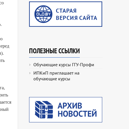
со
.
ою
перед
ПОЛЕЗНЫЕ ССЫЛКИ
).
ать
Обучающие курсы ГГУ-Профи
ИПКиП приглашает на
обучающие курсы
га,
рить
шается
жный