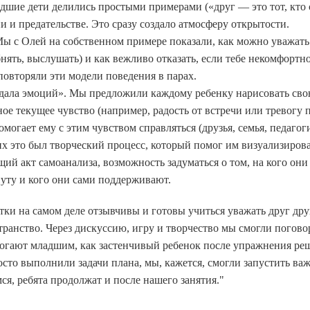
адшие дети делились простыми примерами («друг — это тот, кто 
и и предательстве. Это сразу создало атмосферу открытости.
ы с Олей на собственном примере показали, как можно уважать
ять, выслушать) и как вежливо отказать, если тебе некомфортно
повторяли эти модели поведения в парах.
дала эмоций». Мы предложили каждому ребенку нарисовать св
ное текущее чувство (например, радость от встречи или тревогу 
могает ему с этим чувством справляться (друзья, семья, педагоги
х это был творческий процесс, который помог им визуализиров
ий акт самоанализа, возможность задуматься о том, на кого они
уту и кого они сами поддерживают.
тки на самом деле отзывчивы и готовы учиться уважать друг дру
странство. Через дискуссию, игру и творчество мы смогли погово
могают младшим, как застенчивый ребенок после упражнения ре
сто выполнили задачи плана, мы, кажется, смогли запустить ва
ся, ребята продолжат и после нашего занятия."