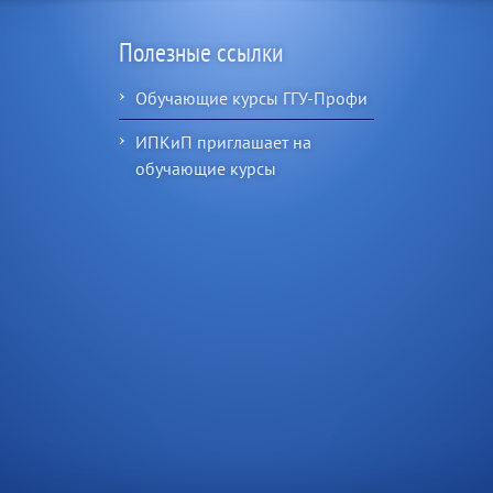
Полезные ссылки
Обучающие курсы ГГУ-Профи
ИПКиП приглашает на
обучающие курсы